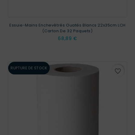
Essuie-Mains Enchevêtrés Ouatés Blancs 22x35cm LCH
(carton De 32 Paquets)
Prix
68,89 €
RUPTURE DE STOCK
favorite_border