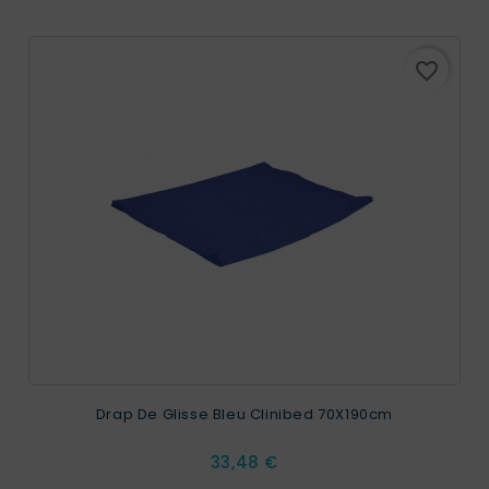
favorite_border
Drap De Glisse Bleu Clinibed 70X190cm
Prix
33,48 €