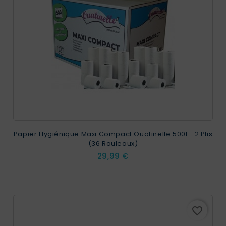
Papier Hygiénique Maxi Compact Ouatinelle 500F -2 Plis
(36 Rouleaux)
Prix
29,99 €
favorite_border