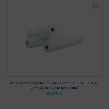
favorite_border
Draps D'examen Pure Ouate Blancs LCH 50x35cm DR-
01V (Carton De 12 Rouleaux)
Prix
54,88 €