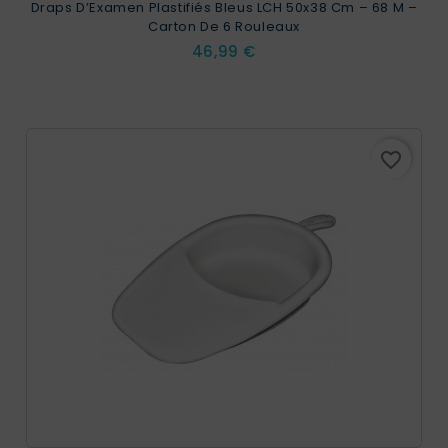
Draps D’Examen Plastifiés Bleus LCH 50x38 Cm – 68 M –
Carton De 6 Rouleaux
Prix
46,99 €
favorite_border
EXCLUSIVITÉ WEB !