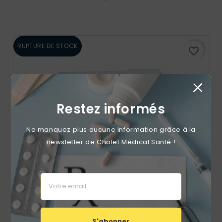
RUPTURE DE STOCK
favorite_border
Restez informés
Ne manquez plus aucune information grâce à la
newsletter de Cholet Médical Santé !
Draps De Transfert 70 Gr 150 X 217cm (carton De 50)
S'abonner