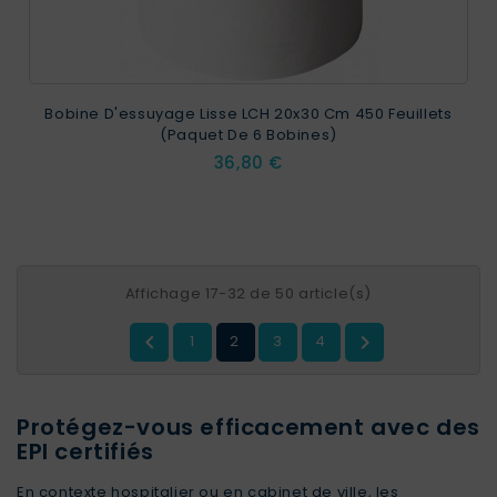
Bobine D'essuyage Lisse LCH 20x30 Cm 450 Feuillets
(paquet De 6 Bobines)
Prix
36,80 €
Affichage 17-32 de 50 article(s)


1
2
3
4
Protégez-vous efficacement avec des
EPI certifiés
En contexte hospitalier ou en cabinet de ville, les