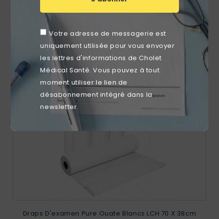
Prix
74,63 €
Votre adresse de messagerie est
uniquement utilisée pour vous envoyer
RUPTURE DE STOCK
les lettres d'informations de Cholet
favorite_border
Médical Santé. Vous pouvez à tout
moment utiliser le lien de
désabonnement intégré dans la
newsletter.
Draps D'examen Pure Ouate Blancs LCH 70 X 38cm