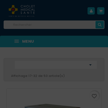
MENU

Affichage 17-32 de 50 article(s)
favorite_border