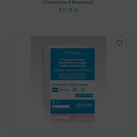
(carton De 6 Rouleaux)
Prix
52,78 €
favorite_border