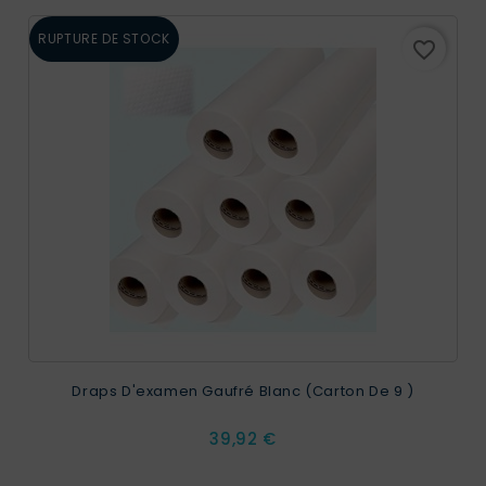
RUPTURE DE STOCK
favorite_border
Draps D'examen Gaufré Blanc (carton De 9 )
Prix
39,92 €