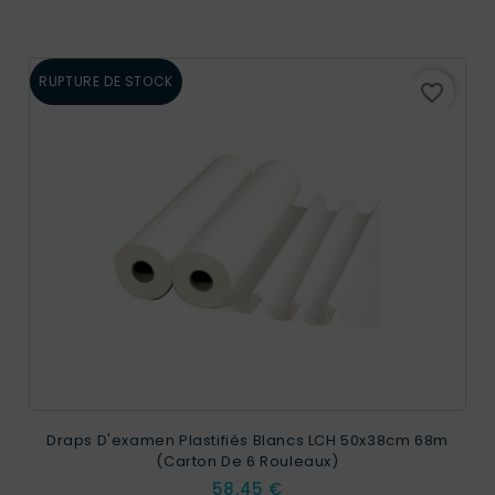
RUPTURE DE STOCK
favorite_border
Draps D'examen Plastifiés Blancs LCH 50x38cm 68m
(Carton De 6 Rouleaux)
Prix
58,45 €