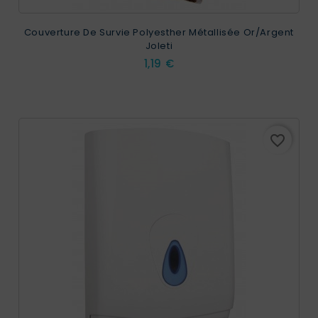
Couverture De Survie Polyesther Métallisée Or/argent
Joleti
Prix
1,19 €
favorite_border