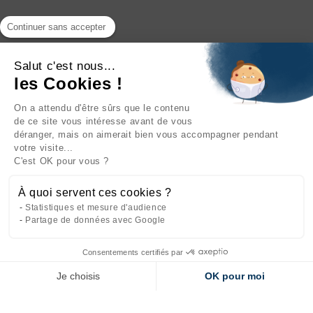
Continuer sans accepter
Salut c'est nous...
les Cookies !
On a attendu d'être sûrs que le contenu
INFORMATIONS

de ce site vous intéresse avant de vous
déranger, mais on aimerait bien vous accompagner pendant
NOTRE SOCIÉTÉ

votre visite...
C'est OK pour vous ?
NOS PRODUITS

À quoi servent ces cookies ?
CATÉGORIES

Statistiques et mesure d'audience
Partage de données avec Google
Consentements certifiés par
Site réalisé par
l'agence web Makeo
Je choisis
OK pour moi
Axeptio consent
Plateforme de Gestion du Consentement : Personnalisez vos Options