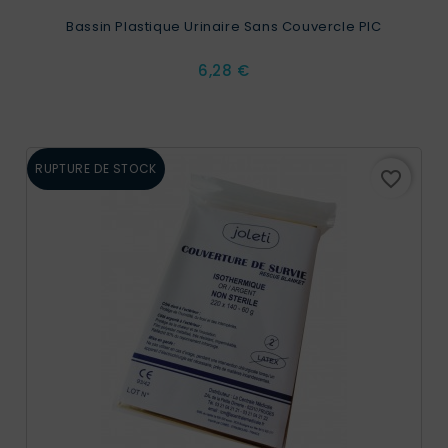
Bassin Plastique Urinaire Sans Couvercle PIC
Prix
6,28 €
RUPTURE DE STOCK
favorite_border