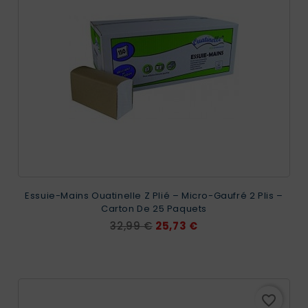
Essuie-Mains Ouatinelle Z Plié – Micro-Gaufré 2 Plis –
Carton De 25 Paquets
Prix
Prix
32,99 €
25,73 €
de
base
favorite_border