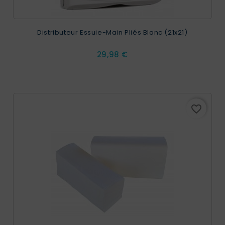
Distributeur Essuie-Main Pliés Blanc (21x21)
Prix
29,98 €
favorite_border