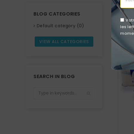
BLOG CATEGORIES
Vot
Default category (0)
les le
moment
VIEW ALL CATEGORIES
SEARCH IN BLOG