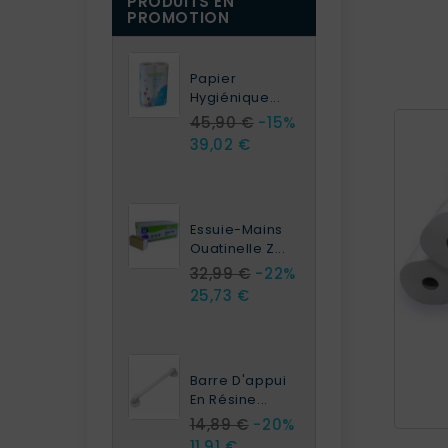
PRODUITS EN
PROMOTION
Papier
Hygiénique...
45,90 €
-15%
39,02 €
Essuie-Mains
Ouatinelle Z...
32,99 €
-22%
25,73 €
Barre D'appui
En Résine...
14,89 €
-20%
11,91 €