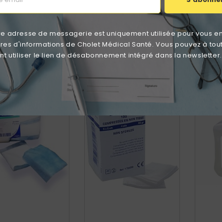
Suture 3M™ STERI-STRIP™
Bande
12x100mm Unité (1 Sachet
4
De 6)
re adresse de messagerie est uniquement utilisée pour vous e
Prix
1,90 €
ttres d'informations de Cholet Médical Santé. Vous pouvez à tou
 utiliser le lien de désabonnement intégré dans la newsletter.
favorite_border
favorite_border