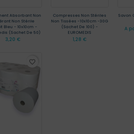
ent Absorbant Non
Compresses Non Stériles
Savon 
rant Non Stérile
Non Tissées -10x10cm -30G
it Bleu - 10x10cm -
(sachet De 100) -
A p
dis (Sachet De 50)
EUROMEDIS
Prix
Prix
3,20 €
1,28 €
favorite_border