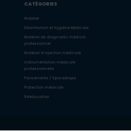
CATÉGORIES
Mobilier
Désinfection et Hygiène Médicale
Matériel de diagnostic médical
professionnel
Matériel d’injection médicale
Instrumentation médicale
professionnelle
Pansements / Sparadraps
Protection médicale
Rééducation
tions. Personnalisez vos préférences pour contrôler la manière dont vo