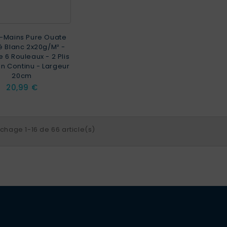
e-Mains Pure Ouate
é Blanc 2x20g/m² -
 6 Rouleaux - 2 Plis
n Continu - Largeur
20cm
Prix
20,99 €
ichage 1-16 de 66 article(s)