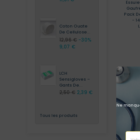
Essui
Gaufr
Pack De
- 1
Coton Ouate
De Cellulose...
12,96 €
-30%
9,07 €
LCH
Sensigloves –
Gants De...
2,50 €
2,39 €
Ne manquez
Tous les produits