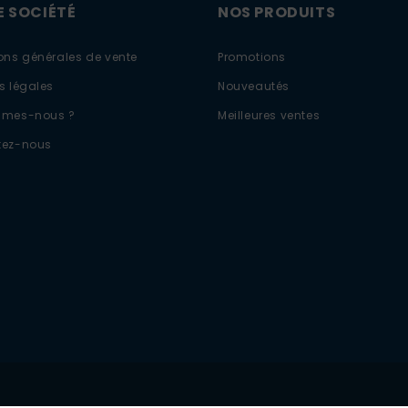
 SOCIÉTÉ
NOS PRODUITS
ons générales de vente
Promotions
s légales
Nouveautés
mmes-nous ?
Meilleures ventes
tez-nous
ons
de confidentialité, en garantissant la conformité avec les réglementa