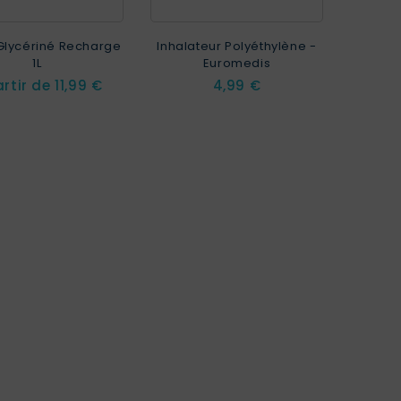
Glycériné Recharge
Inhalateur Polyéthylène -
1L
Euromedis
Prix
Prix
artir de
11,99 €
4,99 €