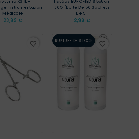
iosyme X3 1L –
Tissées EUROMEDIS 5x5cm
ge Instrumentation
30G (Boite De 50 Sachets
Médicale
De 5)
Prix
Prix
23,99 €
2,99 €
RUPTURE DE STOCK
favorite_border
favorite_border