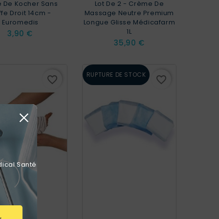
e De Kocher Sans
Lot De 2 - Crème De
ffe Droit 14cm -
Massage Neutre Premium
Euromedis
Longue Glisse Médicafarm
1L
Prix
3,90 €
Prix
35,90 €
RUPTURE DE STOCK
favorite_border
favorite_border
dical Santé
r