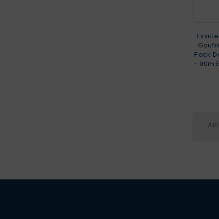
Essui
Gaufr
Pack De
- 90m E
Aff
Continuer sans accepter