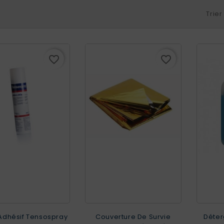
Trier
favorite_border
favorite_border
Adhésif Tensospray
Couverture De Survie
Déter