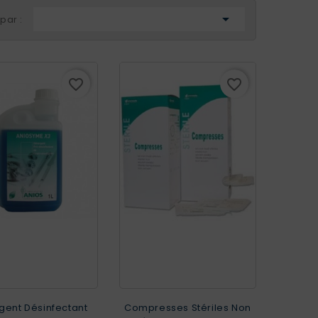

 par :
favorite_border
favorite_border
gent Désinfectant
Compresses Stériles Non