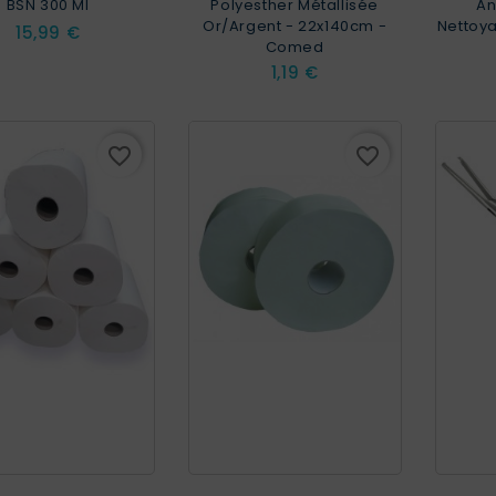
BSN 300 Ml
Polyesther Métallisée
An
Or/argent - 22x140cm -
Nettoya
Prix
15,99 €
Comed
Prix
1,19 €
favorite_border
favorite_border