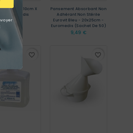
 De Crêpe 10cm X
Pansement Absorbant Non
m - Euromedis
Adhérant Non Stérile
Eurovit Bleu - 20x25cm -
nvoyer
Prix
0,64 €
Euromedis (Sachet De 50)
t
Prix
9,49 €
favorite_border
favorite_border