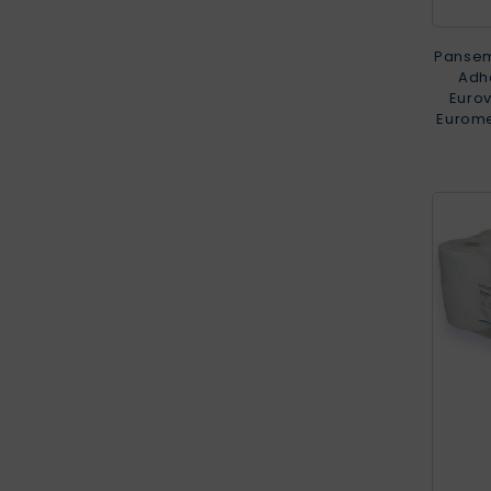
Pansem
Adhé
Eurov
Eurome